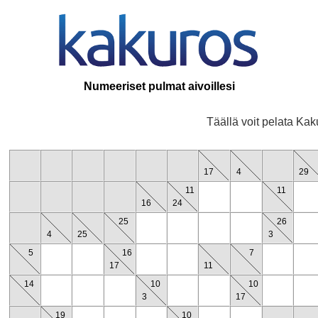
Numeeriset pulmat aivoillesi
Täällä voit pelata Kak
17
4
29
11
11
16
24
25
26
4
25
3
5
16
7
17
11
14
10
10
3
17
19
10