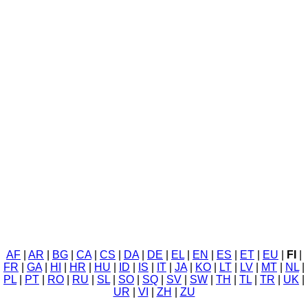
AF
|
AR
|
BG
|
CA
|
CS
|
DA
|
DE
|
EL
|
EN
|
ES
|
ET
|
EU
|
FI
|
FR
|
GA
|
HI
|
HR
|
HU
|
ID
|
IS
|
IT
|
JA
|
KO
|
LT
|
LV
|
MT
|
NL
|
PL
|
PT
|
RO
|
RU
|
SL
|
SO
|
SQ
|
SV
|
SW
|
TH
|
TL
|
TR
|
UK
|
UR
|
VI
|
ZH
|
ZU